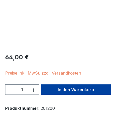
Regulärer Preis:
64,00 €
Preise inkl. MwSt. zzgl. Versandkosten
Produkt Anzahl: Gib den gewünschten We
In den Warenkorb
Produktnummer:
201200