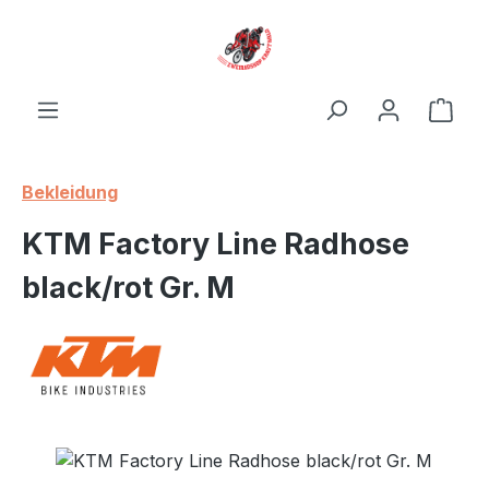
Zum Hauptinhalt springen
Ware
Bekleidung
KTM Factory Line Radhose
black/rot Gr. M
Bildergalerie überspringen