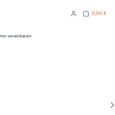
0,00 €
Ware
min vereinbaren