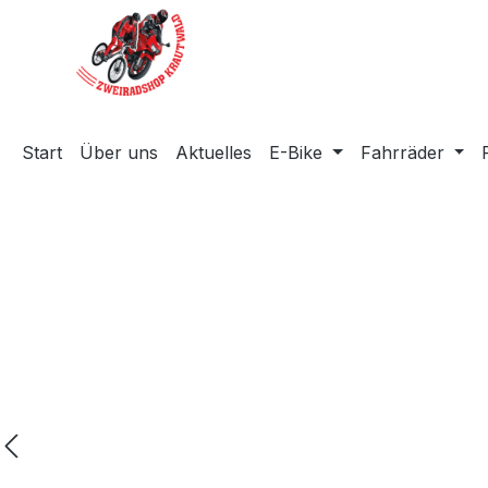
m Hauptinhalt springen
Zur Suche springen
Zur Hauptnavigation springen
Start
Über uns
Aktuelles
E-Bike
Fahrräder
Bildergalerie überspringen