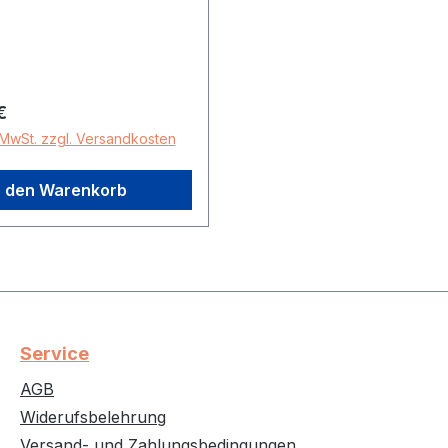
 Preis:
€
. MwSt. zzgl. Versandkosten
n den Warenkorb
Service
AGB
Widerufsbelehrung
Versand- und Zahlungsbedingungen