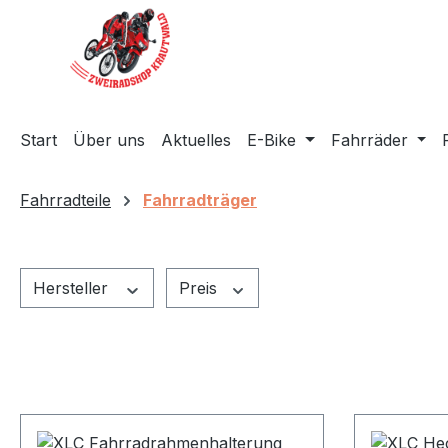
m Hauptinhalt springen
Zur Suche springen
Zur Hauptnavigation springen
Start
Über uns
Aktuelles
E-Bike
Fahrräder
Fahrradteile
Fahrradträger
Hersteller
Preis