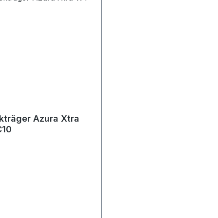
träger Azura Xtra
C10