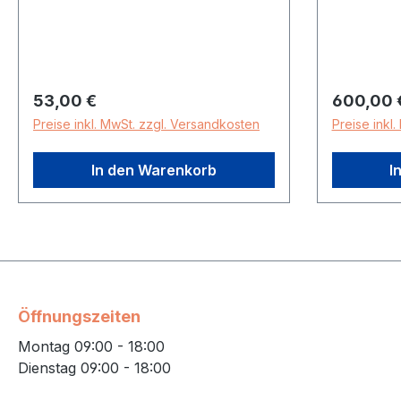
Fahrradrahmenhalterung (kurz)
CC-X09 ist ein Ersatzteil für die
XLC Fahrradträger Azura Xtra LED
und Azura Easy LED mit
Schlüsselnr. 20.
Regulärer Preis:
Regulärer
53,00 €
600,00 
Fahrradrahmenhalterung für XLC
Preise inkl. MwSt. zzgl. Versandkosten
Preise inkl
Heckträger Azura Xtra/Easy
In den Warenkorb
I
Öffnungszeiten
Montag 09:00 - 18:00
Dienstag 09:00 - 18:00