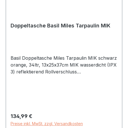
Doppeltasche Basil Miles Tarpaulin MIK
Basil Doppeltasche Miles Tarpaulin MIK schwarz
orange, 34ltr, 13x25x37cm MIK wasserdicht (IPX
3) reflektierend Rollverschluss
Befestigungsmöglichkeit für LED Innenfutter
geeignet für MIK Systemträger/Trägerplatten
Gewicht: 1.82 kg Marke: Basil
Lieferumfang: Tasche, MIK Adapterplatte 2.0
Länge (mm): 130 Farbe / Dekor: schwarz/orange
Material: Tarpaulin Befestigung: MIK-
Regulärer Preis:
134,99 €
Adapterplatte 2.0 Breite (mm): 250
Preise inkl. MwSt. zzgl. Versandkosten