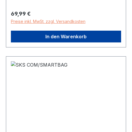
Bildschirms per Fingerabdruckinkl.
vormontiertem COMPIT Universal-Coveradapter
Regulärer Preis:
69,99 €
auf der Rückseite der COM/SMARTBAG
Preise inkl. MwSt. zzgl. Versandkosten
In den Warenkorb