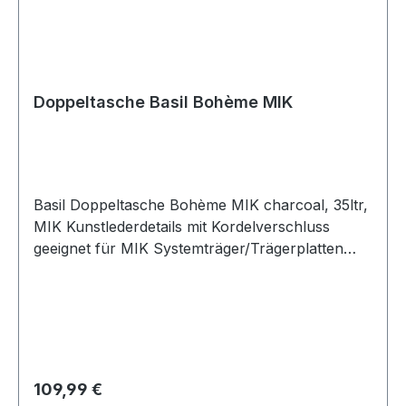
Doppeltasche Basil Bohème MIK
Basil Doppeltasche Bohème MIK charcoal, 35ltr,
MIK Kunstlederdetails mit Kordelverschluss
geeignet für MIK Systemträger/Trägerplatten
Reflektion auf allen Seiten Gewicht: 1.87 kg
Marke: Basil Lieferumfang: Tasche, MIK
Adapterplatte 2.0 Farbe / Dekor: charcoal
Material: Polyester Befestigung: MIK-
Adapterplatte 2.0
Regulärer Preis:
109,99 €