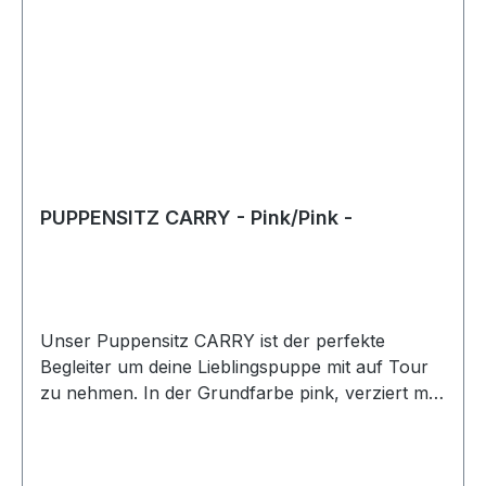
PUPPENSITZ CARRY - Pink/Pink -
Unser Puppensitz CARRY ist der perfekte
Begleiter um deine Lieblingspuppe mit auf Tour
zu nehmen. In der Grundfarbe pink, verziert mit
einem Einhorn und dazu passenden
Dekoelementen, passt PUKY Carry
hervorragend zu einer Vielzahl unserer