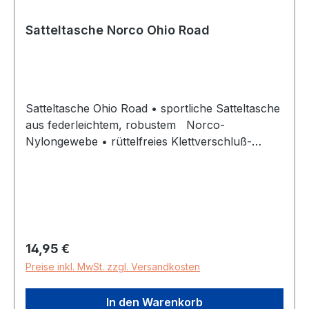
Satteltasche Norco Ohio Road
Satteltasche Ohio Road • sportliche Satteltasche
aus federleichtem, robustem Norco-
Nylongewebe • rüttelfreies Klettverschluß-
Befestigungssystem • federleichtes und
strapazierfähiges Nylongewebe, mit
eingearbeiteten Rip-Stop-Fäden • praktisches
Innenfach • reflektierendes Logo
Regulärer Preis:
14,95 €
Preise inkl. MwSt. zzgl. Versandkosten
In den Warenkorb