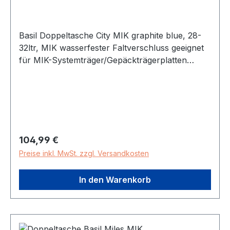
Basil Doppeltasche City MIK graphite blue, 28-
32ltr, MIK wasserfester Faltverschluss geeignet
für MIK-Systemträger/Gepäckträgerplatten
geeignet für Basil Abstandhalter (seperat
erhältlich) Reflektion Gewicht: 1.61 kg
Marke: Basil Lieferumfang: Tasche, MIK
Adapterplatte 2.0 Farbe / Dekor: graphitblau
Befestigung: MIK-Adapterplatte 2.0
Regulärer Preis:
104,99 €
Preise inkl. MwSt. zzgl. Versandkosten
In den Warenkorb