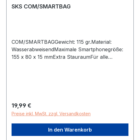
SKS COM/SMARTBAG
COM/SMARTBAGGewicht: 115 gr.Material:
WasserabweisendMaximale Smartphonegröße:
155 x 80 x 15 mmExtra StauraumFür alle
gängigen Smartphones geeignetDie speziell
bearbeitete Folie ermöglicht das entsperren des
Bildschirms per Fingerabdruckinkl.
vormontiertem COMPIT Universal-Coveradapter
auf der Rückseite der
COM/SMARTBAGAchtung: nur Kompatibel mit
Regulärer Preis:
19,99 €
dem COMPIT-System
Preise inkl. MwSt. zzgl. Versandkosten
In den Warenkorb