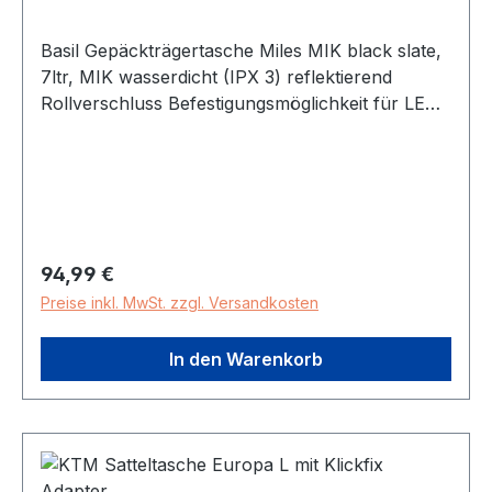
Basil Gepäckträgertasche Miles MIK black slate,
7ltr, MIK wasserdicht (IPX 3) reflektierend
Rollverschluss Befestigungsmöglichkeit für LED
Fächer Tragegriff abnehmbarer Schultergurt
Innenfutter geeignet für MIK
Systemträger/Trägerplatten Gewicht: 1 kg
Marke: Basil Lieferumfang: Tasche, MIK
Adapterplatte 2.0 Länge (mm): 290 Farbe /
Dekor: schwarz/schiefer Material: Polyester
Regulärer Preis:
94,99 €
Befestigung: MIK-Adapterplatte 2.0 Breite
Preise inkl. MwSt. zzgl. Versandkosten
(mm): 180
In den Warenkorb