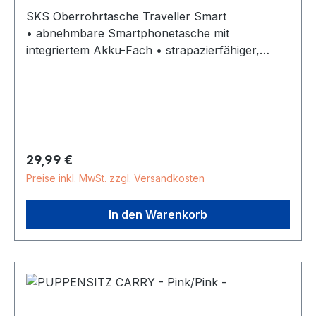
SKS Oberrohrtasche Traveller Smart
• abnehmbare Smartphonetasche mit
integriertem Akku-Fach • strapazierfähiger,
gummierter Klettverschluss • Touch Screen
kompatibel • Ausgang für Kopfhörer • EASYZIP
• wasserabweisend • reflektierend
Regulärer Preis:
29,99 €
Preise inkl. MwSt. zzgl. Versandkosten
In den Warenkorb