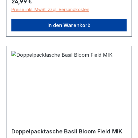
Regulärer Preis:
24,99 €
Montagebreite 45 mm HINWEIS ! Benötigt
Preise inkl. MwSt. zzgl. Versandkosten
Smartphone-Cover oder Samrtbag
In den Warenkorb
Doppelpacktasche Basil Bloom Field MIK