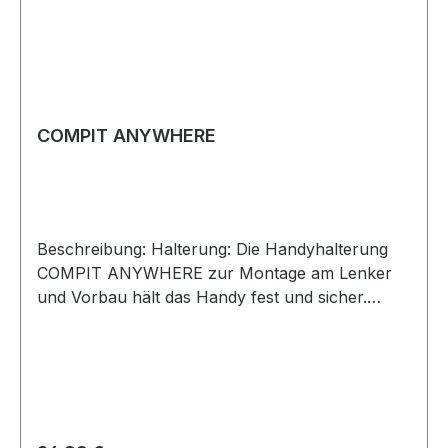
COMPIT ANYWHERE
Beschreibung: Halterung: Die Handyhalterung
COMPIT ANYWHERE zur Montage am Lenker
und Vorbau hält das Handy fest und sicher.
Montage mit Klettband (ohne Werkzeug) Mit
einem Dreh lässt sich das Handy durch die
Bajonettaufnahme schnell und einfach
befestigen in beide Richtungen.
Rohrdurchmesser minnimal 22 mm bis maximal
75 mm mit Compit Bajonettaufnahme