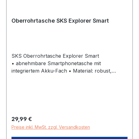
Oberrohrtasche SKS Explorer Smart
SKS Oberrohrtasche Explorer Smart
• abnehmbare Smartphonetasche mit
integriertem Akku-Fach • Material: robust,
unempfindliches Obermaterial
• strapazierfähiger, gummierter Klettverschluss
• Ausgang für Kopfhörer • Touch Screen
kompatibel • EASYZIP • wasserabweisend •
reflektierend • Volumen: 1,35 Liter • Gewicht:
158g • Maße: 200 x 100 x 110 mm
Regulärer Preis:
29,99 €
Preise inkl. MwSt. zzgl. Versandkosten