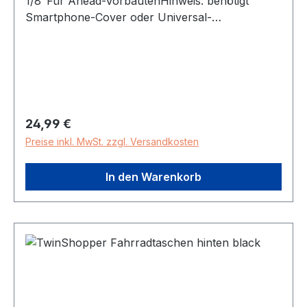
1/8"Für Ahead-VorbautenHinweis: benötigt
Smartphone-Cover oder Universal-
CoveradapterDiverse Montage- und
Verstellmöglichkeiten.Bei Rückfragen hierzu
sprechen Sie uns bitte anExclusiv im
Direktvertrieb
Regulärer Preis:
24,99 €
Preise inkl. MwSt. zzgl. Versandkosten
In den Warenkorb