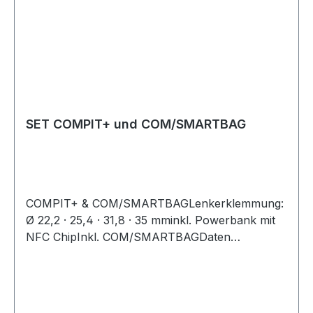
SET COMPIT+ und COM/SMARTBAG
COMPIT+ & COM/SMARTBAGLenkerklemmung:
Ø 22,2 · 25,4 · 31,8 · 35 mminkl. Powerbank mit
NFC ChipInkl. COM/SMARTBAGDaten
COM/SMARTBAG:Gewicht: 115 gr.Material:
WasserabweisendMaximale Smartphonegröße:
155 x 80 x 15 mmExtra StauraumDie speziell
bearbeitete Folie ermöglicht das entsperren des