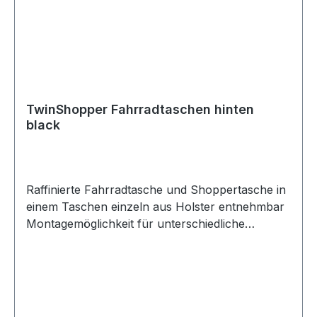
TwinShopper Fahrradtaschen hinten
black
Raffinierte Fahrradtasche und Shoppertasche in
einem Taschen einzeln aus Holster entnehmbar
Montagemöglichkeit für unterschiedliche
Befestigungssysteme klimaneutral;
umweltfreundlich aus überwiegend recycelten
Materialien hergestellt Gewicht: 1280 g Volumen:
44 l Maße: 42 x 32 x 52 cm Innovatives Prinzip
trifft auf modernes Design: Die Doppel-