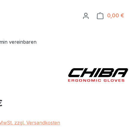
0,00 €
Ware
min vereinbaren
eis:
€
. MwSt. zzgl. Versandkosten