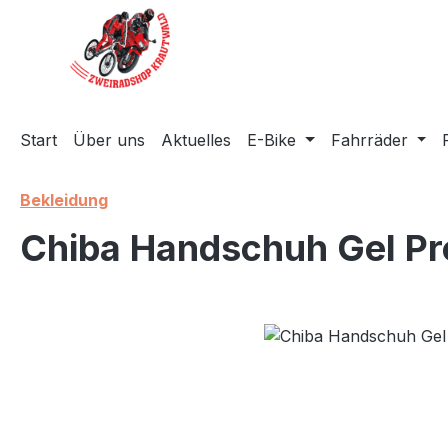
m Hauptinhalt springen
Zur Suche springen
Zur Hauptnavigation springen
Start
Über uns
Aktuelles
E-Bike
Fahrräder
Bekleidung
Chiba Handschuh Gel P
Bildergalerie überspringen