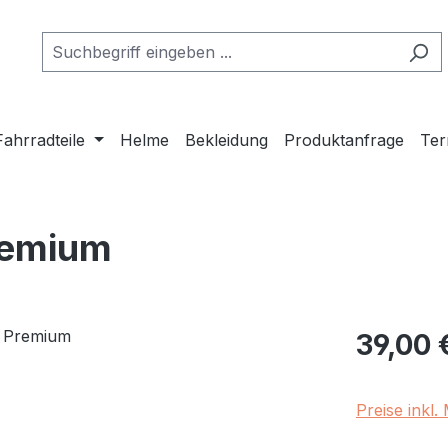
Fahrradteile
Helme
Bekleidung
Produktanfrage
Ter
remium
Regulärer Pr
39,00 
Preise inkl