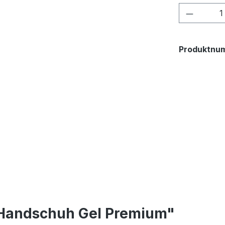
Produkt
Produktnu
 Handschuh Gel Premium"