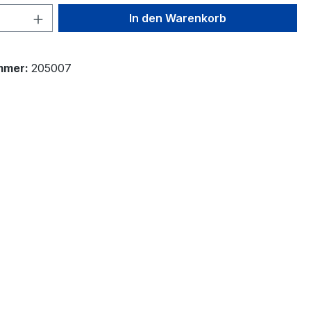
 Anzahl: Gib den gewünschten Wert ein 
In den Warenkorb
mmer:
205007