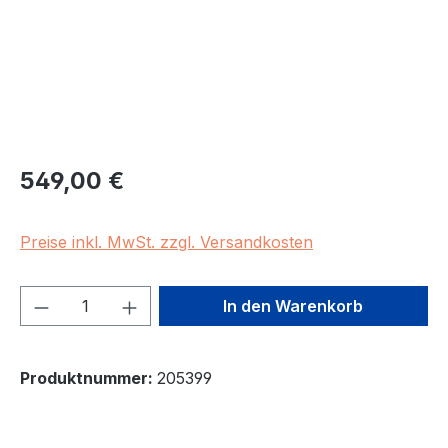
Regulärer Preis:
549,00 €
Preise inkl. MwSt. zzgl. Versandkosten
Produkt Anzahl: Gib den gewünschten We
In den Warenkorb
Produktnummer:
205399