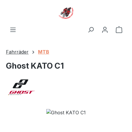
Zum Hauptinhalt springen
Ware
Fahrräder
MTB
Ghost KATO C1
Bildergalerie überspringen