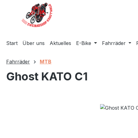
m Hauptinhalt springen
Zur Suche springen
Zur Hauptnavigation springen
Start
Über uns
Aktuelles
E-Bike
Fahrräder
Fahrräder
MTB
Ghost KATO C1
Bildergalerie überspringen