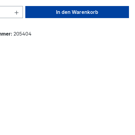
 Anzahl: Gib den gewünschten Wert ein 
In den Warenkorb
mmer:
205404