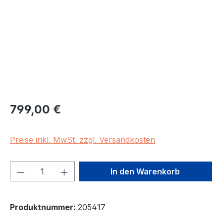
Regulärer Preis:
799,00 €
Preise inkl. MwSt. zzgl. Versandkosten
Produkt Anzahl: Gib den gewünschten We
In den Warenkorb
Produktnummer:
205417