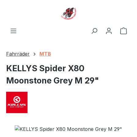
Zum Hauptinhalt springen
Ware
Fahrräder
MTB
KELLYS Spider X80
Moonstone Grey M 29"
Bildergalerie überspringen