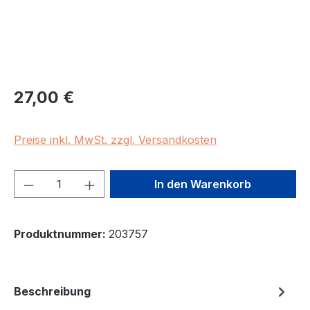
Regulärer Preis:
27,00 €
Preise inkl. MwSt. zzgl. Versandkosten
Produkt Anzahl: Gib den gewünschten We
In den Warenkorb
Produktnummer:
203757
Beschreibung