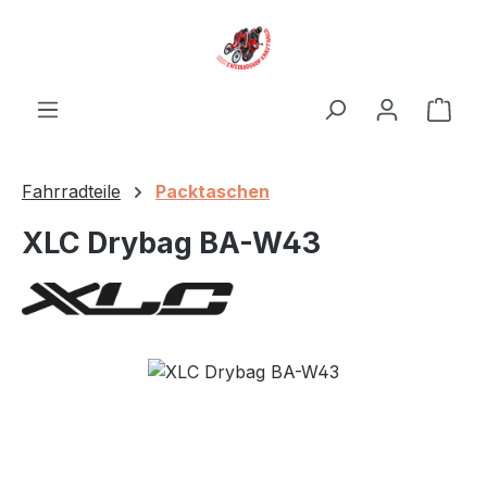
Zum Hauptinhalt springen
Ware
Fahrradteile
Packtaschen
XLC Drybag BA-W43
Bildergalerie überspringen