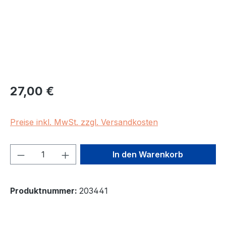
Regulärer Preis:
27,00 €
Preise inkl. MwSt. zzgl. Versandkosten
Produkt Anzahl: Gib den gewünschten We
In den Warenkorb
Produktnummer:
203441