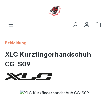
Zum Hauptinhalt springen
Ware
Bekleidung
XLC Kurzfingerhandschuh
CG-S09
Bildergalerie überspringen