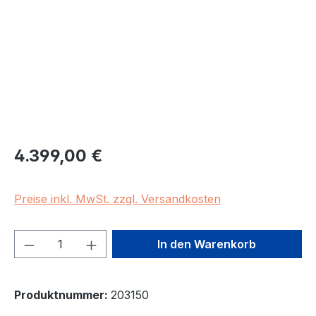
Regulärer Preis:
4.399,00 €
Preise inkl. MwSt. zzgl. Versandkosten
Produkt Anzahl: Gib den gewünschten We
In den Warenkorb
Produktnummer:
203150