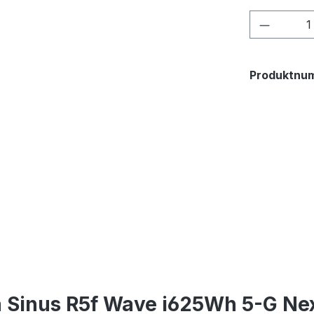
Produkt
Produktnu
a Sinus R5f Wave i625Wh 5-G Ne