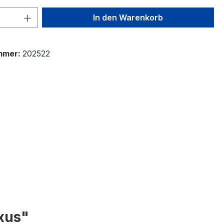
 Anzahl: Gib den gewünschten Wert ein 
In den Warenkorb
mmer:
202522
xus"