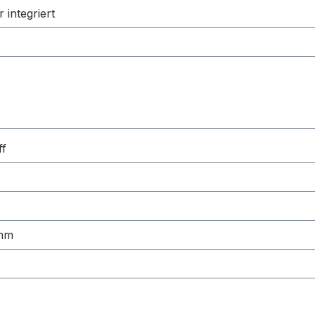
 integriert
ff
0mm