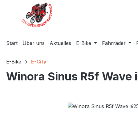
m Hauptinhalt springen
Zur Suche springen
Zur Hauptnavigation springen
Start
Über uns
Aktuelles
E-Bike
Fahrräder
E-Bike
E-City
Winora Sinus R5f Wave
Bildergalerie überspringen