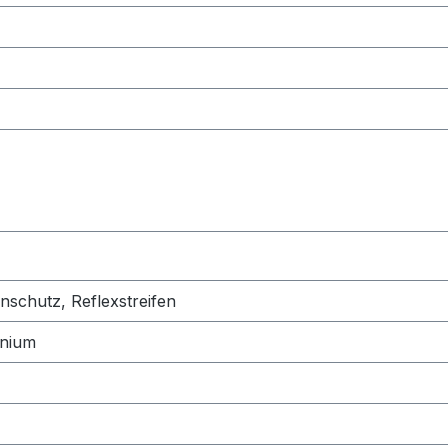
schutz, Reflexstreifen
inium