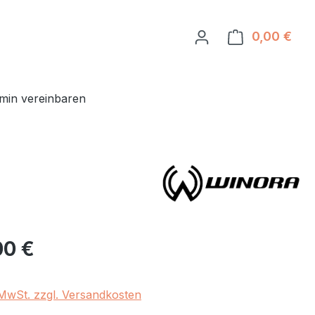
0,00 €
Ware
min vereinbaren
eis:
00 €
. MwSt. zzgl. Versandkosten