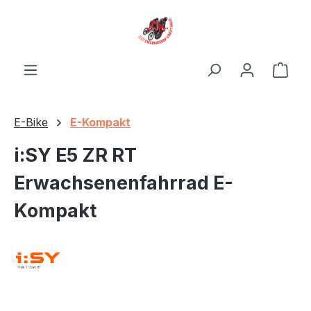
Zum Hauptinhalt springen
Ware
E-Bike
E-Kompakt
i:SY E5 ZR RT
Erwachsenenfahrrad E-
Kompakt