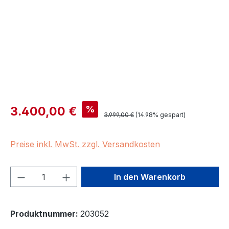
Verkaufspreis:
%
3.400,00 €
Regulärer Preis:
3.999,00 €
(14.98% gespart)
Preise inkl. MwSt. zzgl. Versandkosten
Produkt Anzahl: Gib den gewünschten We
In den Warenkorb
Produktnummer:
203052