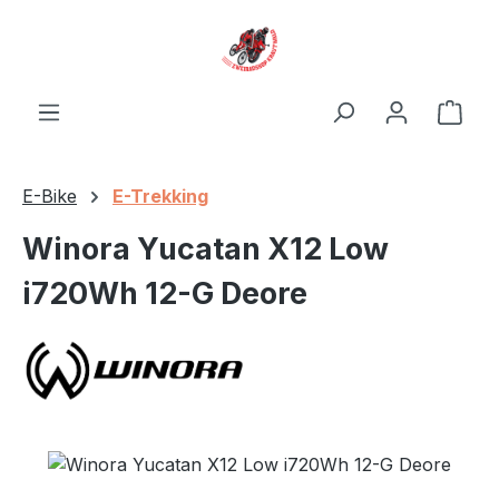
Zum Hauptinhalt springen
Ware
E-Bike
E-Trekking
Winora Yucatan X12 Low
i720Wh 12-G Deore
Bildergalerie überspringen