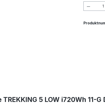
Produkt
Produktnu
ke TREKKING 5 LOW i720Wh 11-G 