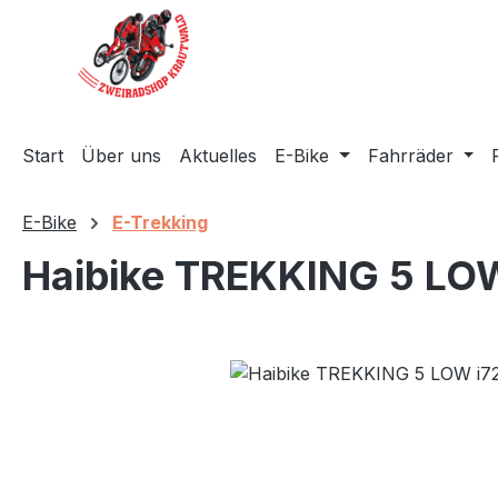
m Hauptinhalt springen
Zur Suche springen
Zur Hauptnavigation springen
Start
Über uns
Aktuelles
E-Bike
Fahrräder
E-Bike
E-Trekking
Haibike TREKKING 5 LO
Bildergalerie überspringen