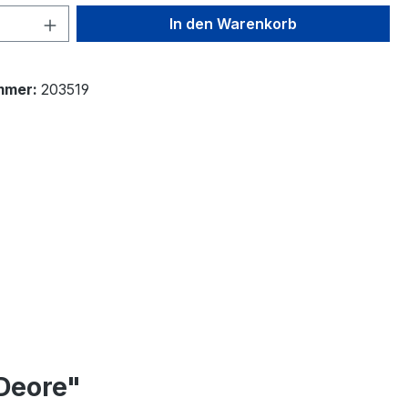
 Anzahl: Gib den gewünschten Wert ein 
In den Warenkorb
mmer:
203519
Deore"