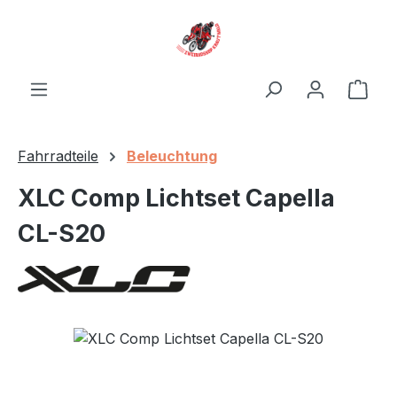
Zum Hauptinhalt springen
Ware
Fahrradteile
Beleuchtung
XLC Comp Lichtset Capella
CL-S20
Bildergalerie überspringen