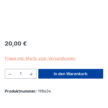
Regulärer Preis:
20,00 €
Preise inkl. MwSt. zzgl. Versandkosten
Produkt Anzahl: Gib den gewünschten We
In den Warenkorb
Produktnummer:
198634