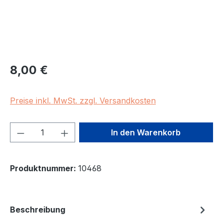
Regulärer Preis:
8,00 €
Preise inkl. MwSt. zzgl. Versandkosten
Produkt Anzahl: Gib den gewünschten We
In den Warenkorb
Produktnummer:
10468
Beschreibung