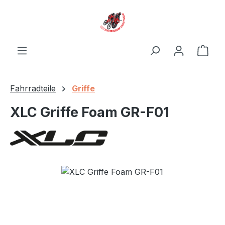
Zum Hauptinhalt springen
Ware
Fahrradteile
Griffe
XLC Griffe Foam GR-F01
Bildergalerie überspringen