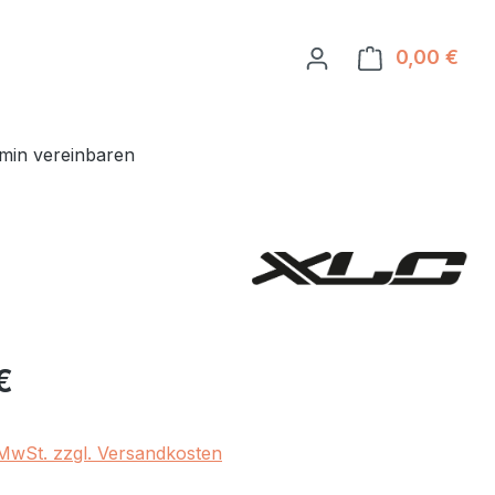
0,00 €
Ware
min vereinbaren
eis:
€
. MwSt. zzgl. Versandkosten