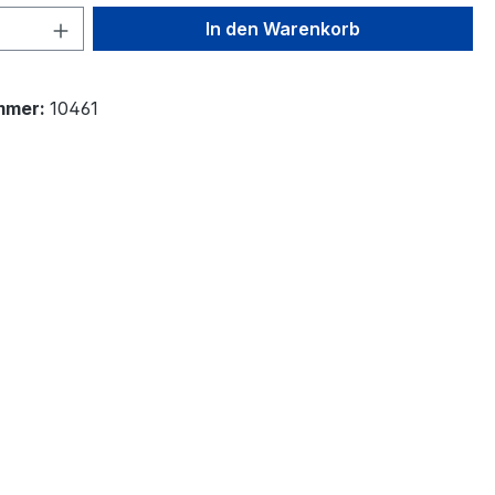
 Anzahl: Gib den gewünschten Wert ein 
In den Warenkorb
mmer:
10461