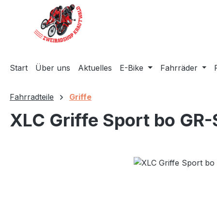
m Hauptinhalt springen
Zur Suche springen
Zur Hauptnavigation springen
Start
Über uns
Aktuelles
E-Bike
Fahrräder
Fahrradteile
Griffe
XLC Griffe Sport bo GR
Bildergalerie überspringen