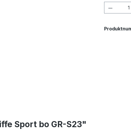
Produkt
Produktnu
iffe Sport bo GR-S23"