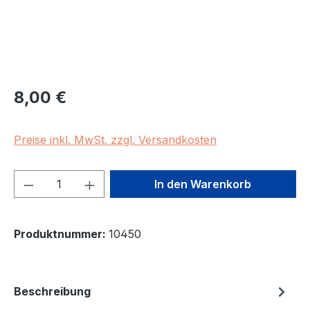
Regulärer Preis:
8,00 €
Preise inkl. MwSt. zzgl. Versandkosten
Produkt Anzahl: Gib den gewünschten We
In den Warenkorb
Produktnummer:
10450
Beschreibung