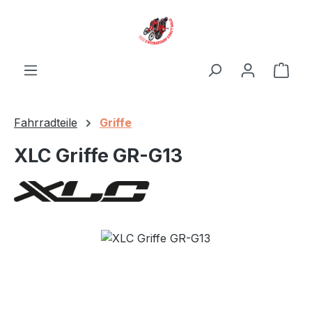
Zum Hauptinhalt springen
Ware
Fahrradteile
Griffe
XLC Griffe GR-G13
Bildergalerie überspringen