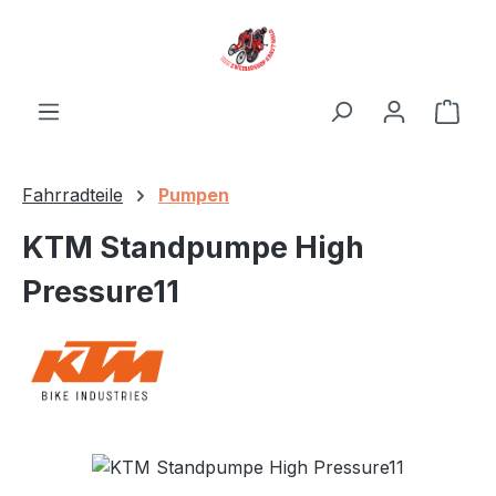
Zum Hauptinhalt springen
Ware
Fahrradteile
Pumpen
KTM Standpumpe High
Pressure11
Bildergalerie überspringen