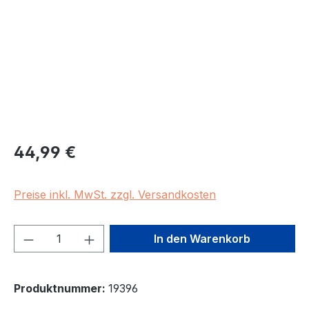
Regulärer Preis:
44,99 €
Preise inkl. MwSt. zzgl. Versandkosten
Produkt Anzahl: Gib den gewünschten We
In den Warenkorb
Produktnummer:
19396