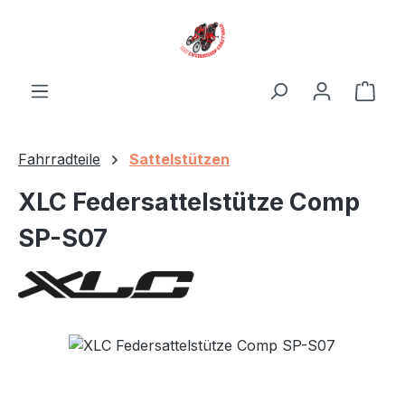
Zum Hauptinhalt springen
Ware
Fahrradteile
Sattelstützen
XLC Federsattelstütze Comp
SP-S07
Bildergalerie überspringen