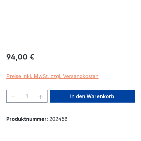
Regulärer Preis:
94,00 €
Preise inkl. MwSt. zzgl. Versandkosten
Produkt Anzahl: Gib den gewünschten We
In den Warenkorb
Produktnummer:
202458