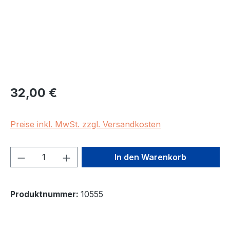
Regulärer Preis:
32,00 €
Preise inkl. MwSt. zzgl. Versandkosten
Produkt Anzahl: Gib den gewünschten We
In den Warenkorb
Produktnummer:
10555