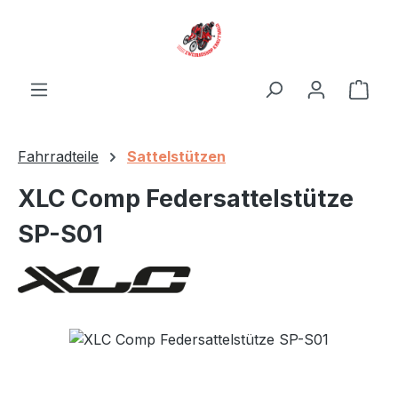
Zum Hauptinhalt springen
Ware
Fahrradteile
Sattelstützen
XLC Comp Federsattelstütze
SP-S01
Bildergalerie überspringen