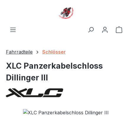
Zum Hauptinhalt springen
Ware
Fahrradteile
Schlösser
XLC Panzerkabelschloss
Dillinger III
Bildergalerie überspringen