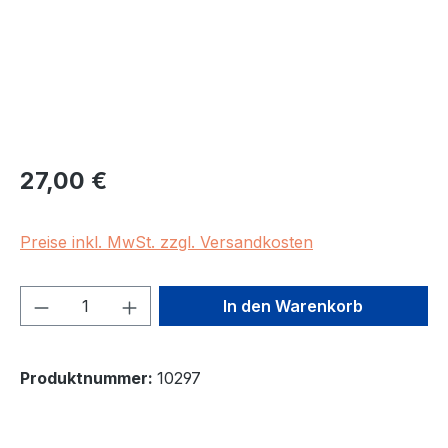
Regulärer Preis:
27,00 €
Preise inkl. MwSt. zzgl. Versandkosten
Produkt Anzahl: Gib den gewünschten We
In den Warenkorb
Produktnummer:
10297