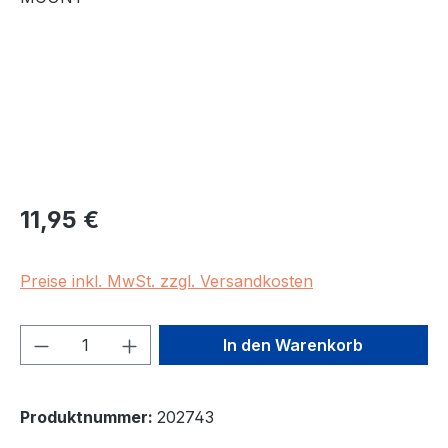
Regulärer Preis:
11,95 €
Preise inkl. MwSt. zzgl. Versandkosten
Produkt Anzahl: Gib den gewünschten We
In den Warenkorb
Produktnummer:
202743