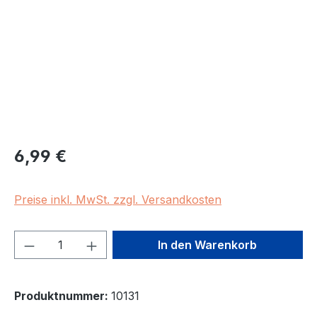
Regulärer Preis:
6,99 €
Preise inkl. MwSt. zzgl. Versandkosten
Produkt Anzahl: Gib den gewünschten We
In den Warenkorb
Produktnummer:
10131