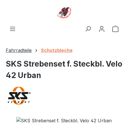
Zum Hauptinhalt springen
Ware
Fahrradteile
Schutzbleche
SKS Strebenset f. Steckbl. Velo
42 Urban
Bildergalerie überspringen