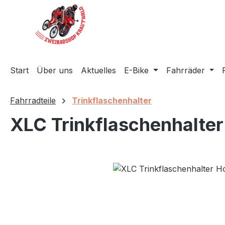
m Hauptinhalt springen
Zur Suche springen
Zur Hauptnavigation springen
Start
Über uns
Aktuelles
E-Bike
Fahrräder
Fahrradteile
Trinkflaschenhalter
XLC Trinkflaschenhalte
Bildergalerie überspringen