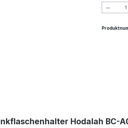
Produkt
Produktnu
inkflaschenhalter Hodalah BC-A