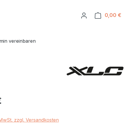
0,00 €
Ware
min vereinbaren
eis:
€
. MwSt. zzgl. Versandkosten