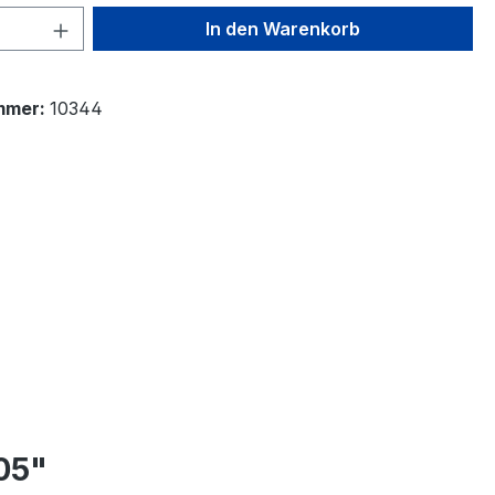
 Anzahl: Gib den gewünschten Wert ein 
In den Warenkorb
mmer:
10344
05"