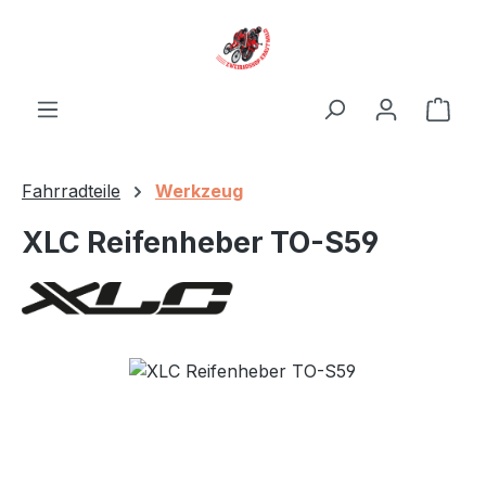
Zum Hauptinhalt springen
Ware
Fahrradteile
Werkzeug
XLC Reifenheber TO-S59
Bildergalerie überspringen