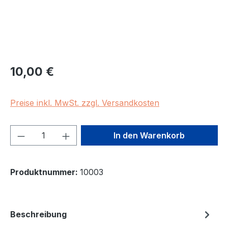
Regulärer Preis:
10,00 €
Preise inkl. MwSt. zzgl. Versandkosten
Produkt Anzahl: Gib den gewünschten We
In den Warenkorb
Produktnummer:
10003
Beschreibung