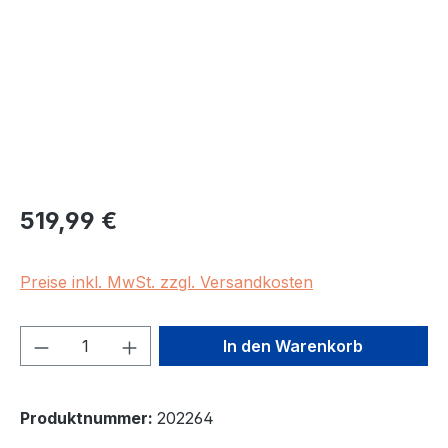
Regulärer Preis:
519,99 €
Preise inkl. MwSt. zzgl. Versandkosten
Produkt Anzahl: Gib den gewünschten We
In den Warenkorb
Produktnummer:
202264