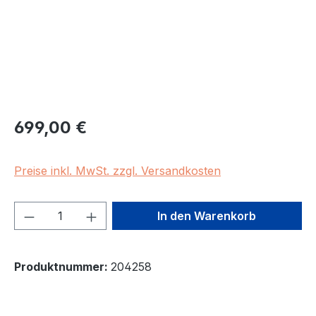
Regulärer Preis:
699,00 €
Preise inkl. MwSt. zzgl. Versandkosten
Produkt Anzahl: Gib den gewünschten We
In den Warenkorb
Produktnummer:
204258