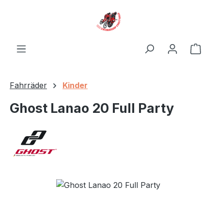
Zum Hauptinhalt springen
Ware
Fahrräder
Kinder
Ghost Lanao 20 Full Party
Bildergalerie überspringen