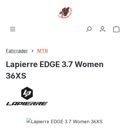
Zum Hauptinhalt springen
Ware
Fahrräder
MTB
Lapierre EDGE 3.7 Women
36XS
Bildergalerie überspringen