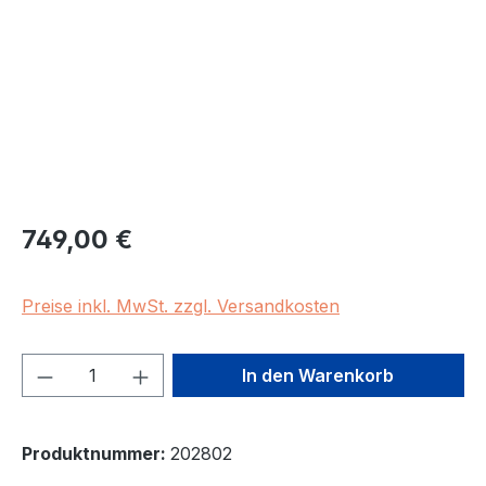
Regulärer Preis:
749,00 €
Preise inkl. MwSt. zzgl. Versandkosten
Produkt Anzahl: Gib den gewünschten We
In den Warenkorb
Produktnummer:
202802