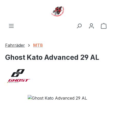
Zum Hauptinhalt springen
Ware
Fahrräder
MTB
Ghost Kato Advanced 29 AL
Bildergalerie überspringen