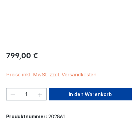
Regulärer Preis:
799,00 €
Preise inkl. MwSt. zzgl. Versandkosten
Produkt Anzahl: Gib den gewünschten We
In den Warenkorb
Produktnummer:
202861