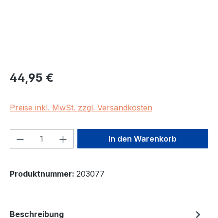
Regulärer Preis:
44,95 €
Preise inkl. MwSt. zzgl. Versandkosten
Produkt Anzahl: Gib den gewünschten We
In den Warenkorb
Produktnummer:
203077
Beschreibung