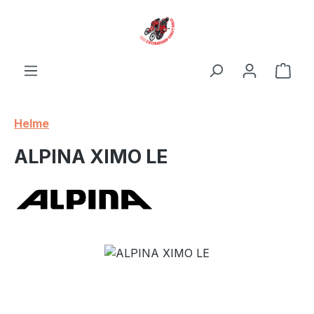
Zum Hauptinhalt springen
Ware
Helme
ALPINA XIMO LE
Bildergalerie überspringen