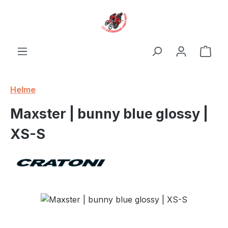
Zum Hauptinhalt springen
Ware
Helme
Maxster | bunny blue glossy |
XS-S
Bildergalerie überspringen