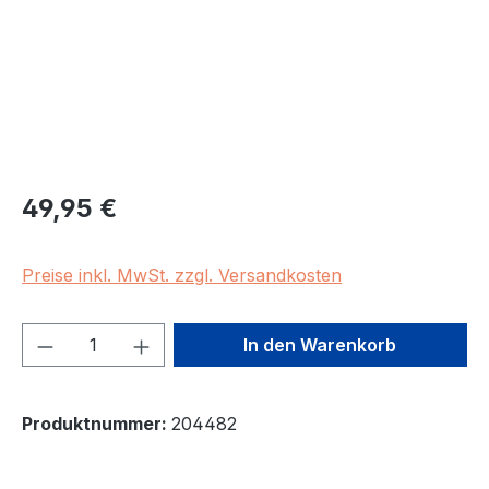
Regulärer Preis:
49,95 €
Preise inkl. MwSt. zzgl. Versandkosten
Produkt Anzahl: Gib den gewünschten We
In den Warenkorb
Produktnummer:
204482